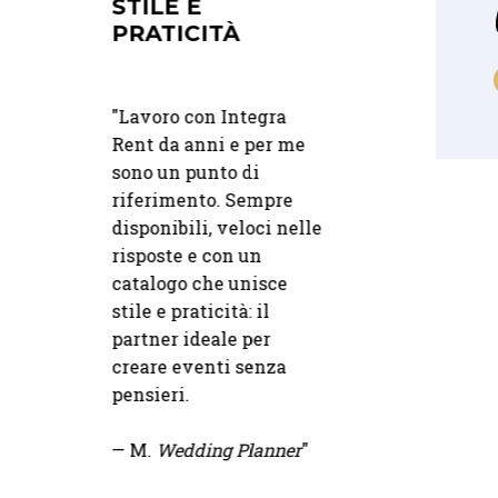
O
STILE E
PROFESSIONA
PRATICITÀ
E SERI
elto Integra
"Lavoro con Integra
"
Ci siamo affidati a
 nostro
Rent da anni e per me
Integrarent per il
 e non
sono un punto di
noleggio di soluzio
ssere più
riferimento. Sempre
arredo per il giorno
ise en place
disponibili, veloci nelle
nostro matrimonio.
 e raffinata,
risposte e con un
siamo trovati molt
te come
10 07 2025
22 07 2026
catalogo che unisce
soddisfatti anche p
immaginata.
stile e praticità: il
doppia soluzione
DALLA PRIMA
MISE EN PLA
 puntuale e
CONSULENZA
PERSONALIZ
partner ideale per
interno/esterno in 
 ha reso
FINO AL GRANDE
E RAFFINATE
creare eventi senza
di pioggia che è sta
to.
GIORNO
UNICA
pensieri.
un evento probabil
fino all'ultimo gior
orenzo
"
— M.
Wedding Planner
"
Precisi e puntuali,
"Dalla prima
"Abbiamo avuto il
professionali e seri