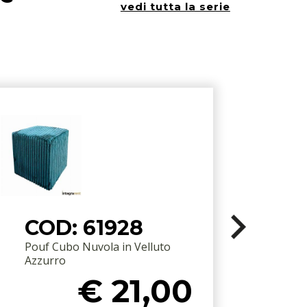
vedi tutta la serie
COD: 61928
Pouf Cubo Nuvola in Velluto
Azzurro
V
€ 21,00