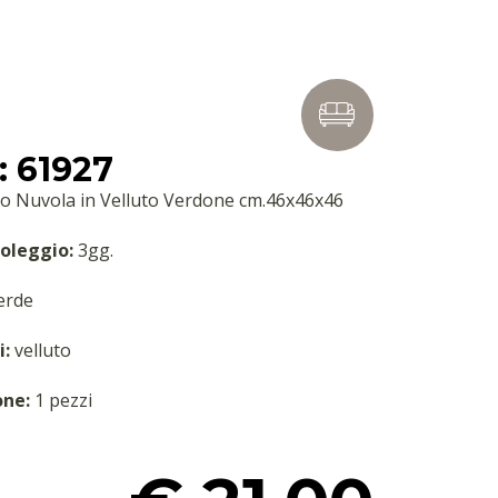
 61927
o Nuvola in Velluto Verdone cm.46x46x46
oleggio:
3gg.
erde
i:
velluto
one:
1 pezzi