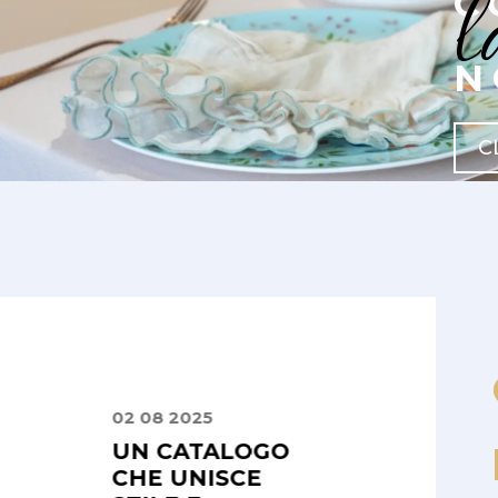
l
C
N
C
02 08 2025
24 09 2025
IZIO
UN CATALOGO
PRECISI E
LE E
CHE UNISCE
PUNTUALI,