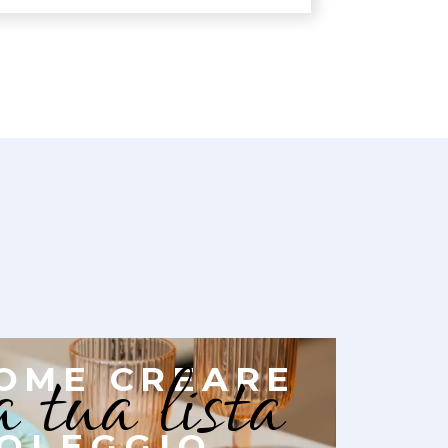
a tua lista
OME CREARE
OLEGGIO