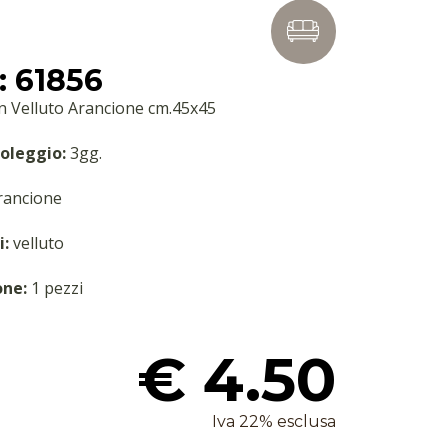
 61856
n Velluto Arancione cm.45x45
oleggio:
3gg.
ancione
i:
velluto
one:
1 pezzi
€ 4.50
Iva 22% esclusa