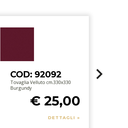
COD: 92092
Tovaglia Velluto cm.330x330
S
Burgundy
€ 25,00
DETTAGLI »