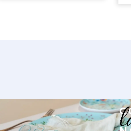
l
C
N