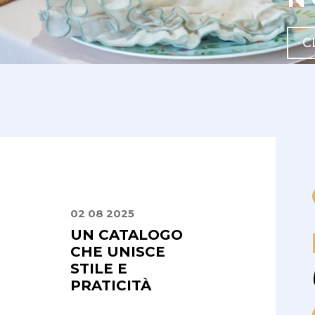
C
02 08 2025
24 08 2025
IZIO
UN CATALOGO
PUNTUALITÀ 
LE E
CHE UNISCE
QUALITÀ
O
STILE E
PRATICITÀ
"
Gestendo una loca