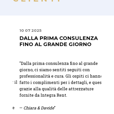
10 07 2025
24 09
DALLA PRIMA CONSULENZA
PREC
FINO AL GRANDE GIORNO
PRO
"Dalla prima consulenza fino al grande
"
Ci si
giorno, ci siamo sentiti seguiti con
nolegg
professionalità e cura. Gli ospiti ci hanno
del no
per il
fatto i complimenti per i dettagli, e questo
molto 
,
grazie alla qualità delle attrezzature
soluzi
to
fornite da Integra Rent.
pioggi
 ci
all'ul
nare
—
Chiara & Davide
"
Precis