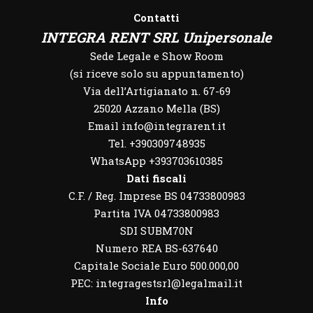
Contatti
INTEGRA RENT SRL Unipersonale
Sede Legale e Show Room
(si riceve solo su appuntamento)
Via dell’Artigianato n. 67-69
25020 Azzano Mella (BS)
Email info@integrarent.it
Tel. +390309748935
WhatsApp
+393703610385
Dati fiscali
C.F. / Reg. Imprese BS 04733800983
Partita IVA 04733800983
SDI SUBM70N
Numero REA BS-637640
Capitale Sociale Euro 500.000,00
PEC: integragestsrl@legalmail.it
Info