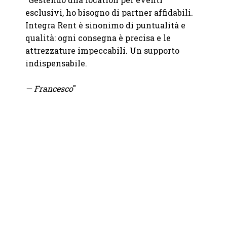
de
"
Ci si
esclusivi, ho bisogno di partner affidabili.
nolegg
Integra Rent è sinonimo di puntualità e
anno
del no
qualità: ogni consegna è precisa e le
questo
molto 
attrezzature impeccabili. Un supporto
soluzi
indispensabile.
pioggi
all'ul
— Francesco
"
Precis
Consig
— Luc