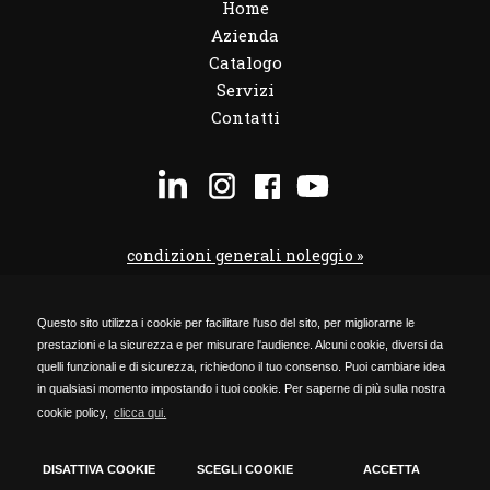
Home
Azienda
Catalogo
Servizi
Contatti
condizioni generali noleggio »
condizioni noleggio veicoli »
Questo sito utilizza i cookie per facilitare l'uso del sito, per migliorarne le
codice etico »
prestazioni e la sicurezza e per misurare l'audience. Alcuni cookie, diversi da
Privacy Policy »
quelli funzionali e di sicurezza, richiedono il tuo consenso. Puoi cambiare idea
in qualsiasi momento impostando i tuoi cookie. Per saperne di più sulla nostra
Cookie Policy »
cookie policy,
clicca qui.
Timmagine | Agenzia di marketing e comunicazione
DISATTIVA COOKIE
SCEGLI COOKIE
ACCETTA