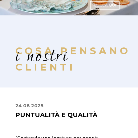
CLICCA QUI
i nostri
COSA PENSANO
CLIENTI
24 08 2025
24 09
A
PUNTUALITÀ E QUALITÀ
PREC
PRO
"
Gestendo una location per eventi