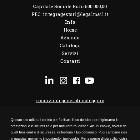
Capitale Sociale Euro 500.000,00
PEC: integragestsrl@legalmail.it
Info
Home
Azienda
Catalogo
Servizi
Contatti
condizioni generali noleggio »
condizioni noleggio veicoli »
Questo sito utilizza i cookie per facilitare l'uso del sito, per migliorarne le
codice etico »
prestazioni e la sicurezza e per misurare l'audience. Alcuni cookie, diversi da
Privacy Policy »
quelli funzionali e di sicurezza, richiedono il tuo consenso. Puoi cambiare idea
in qualsiasi momento impostando i tuoi cookie. Per saperne di più sulla nostra
Cookie Policy »