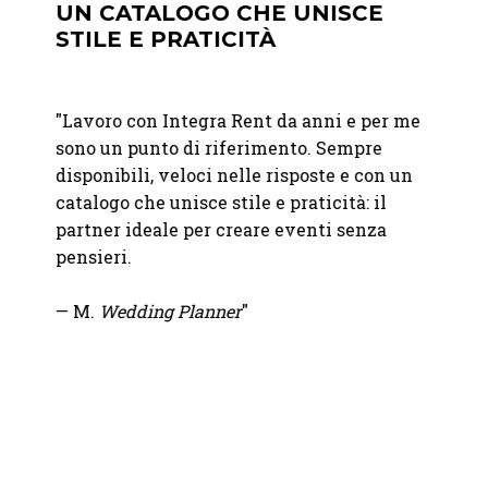
UN CATALOGO CHE UNISCE
PUN
STILE E PRATICITÀ
"
Geste
nte La
"Lavoro con Integra Rent da anni e per me
esclus
sono un punto di riferimento. Sempre
Integr
entivo
disponibili, veloci nelle risposte e con un
qualit
catalogo che unisce stile e praticità: il
attrez
partner ideale per creare eventi senza
indisp
pensieri.
— Fra
— M.
Wedding Planner
"