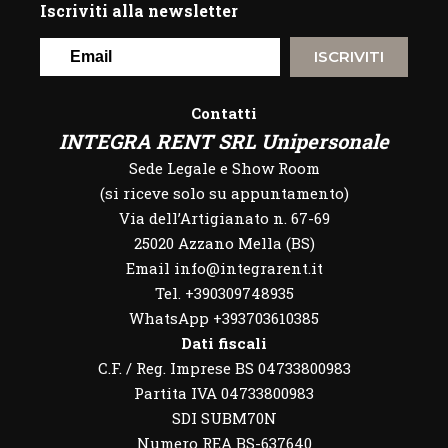
Iscriviti alla newsletter
ISCRIVITI
Contatti
INTEGRA RENT SRL Unipersonale
Sede Legale e Show Room
(si riceve solo su appuntamento)
Via dell’Artigianato n. 67-69
25020 Azzano Mella (BS)
Email info@integrarent.it
Tel. +390309748935
WhatsApp
+393703610385
Dati fiscali
C.F. / Reg. Imprese BS 04733800983
Partita IVA 04733800983
SDI SUBM70N
Numero REA BS-637640