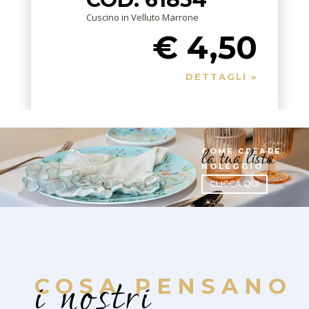
Cuscino in Velluto Marrone
€ 4,50
DETTAGLI »
la tua lista
COME CREARE
NOLEGGIO
CLICCA QUI
i nostri
COSA PENSANO