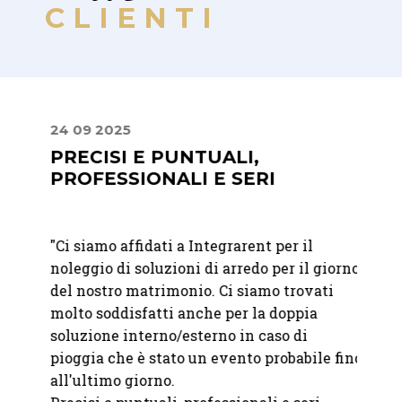
CLIENTI
24 09 2025
22 07
PRECISI E PUNTUALI,
MIS
PROFESSIONALI E SERI
PER
RAF
ostro
"
Ci siamo affidati a Integrarent per il
"Abbia
iù
noleggio di soluzioni di arredo per il giorno
Franc
del nostro matrimonio. Ci siamo trovati
Abbiam
mo
molto soddisfatti anche per la doppia
nostro
soluzione interno/esterno in caso di
bicchi
pioggia che è stato un evento probabile fino
abbina
all'ultimo giorno.
sono i