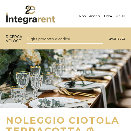
INFO
ACCEDI
LISTA
MENU
RICERCA
avanzata
VELOCE
NOLEGGIO CIOTOLA
TERRACOTTA Ø