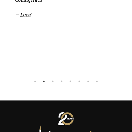
— Luca
"