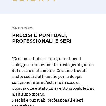
24 09 2025
24 08
PRECISI E PUNTUALI,
PUN
PROFESSIONALI E SERI
"
Geste
t per
"
Ci siamo affidati a Integrarent per il
esclus
noleggio di soluzioni di arredo per il giorno
Integr
del nostro matrimonio. Ci siamo trovati
qualit
era
molto soddisfatti anche per la doppia
attrez
ccesso
soluzione interno/esterno in caso di
indisp
pioggia che è stato un evento probabile fino
all'ultimo giorno.
— Fra
Precisi e puntuali, professionali e seri.
Consigliati!