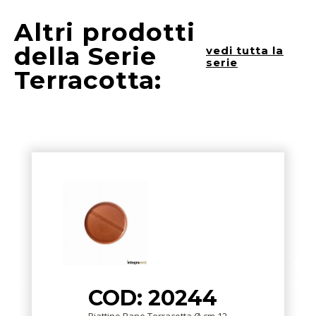
Altri prodotti
della Serie
vedi tutta la
serie
Terracotta:
COD: 20244
Piattino Pane Terracotta Ø cm.12