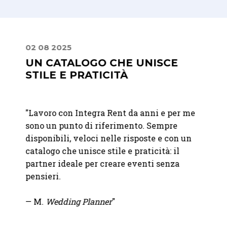
02 08 2025
24 09
UN CATALOGO CHE UNISCE
PREC
STILE E PRATICITÀ
PRO
t per
"Lavoro con Integra Rent da anni e per me
"
Ci si
sono un punto di riferimento. Sempre
nolegg
disponibili, veloci nelle risposte e con un
del no
era
catalogo che unisce stile e praticità: il
molto 
ccesso
partner ideale per creare eventi senza
soluzi
pensieri.
pioggi
all'ul
— M.
Wedding Planner
"
Precis
Consig