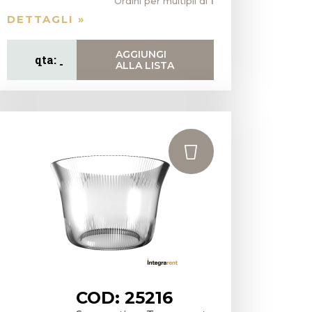
Ordini per multipli di
1
DETTAGLI »
AGGIUNGI
ALLA LISTA
COD: 25216