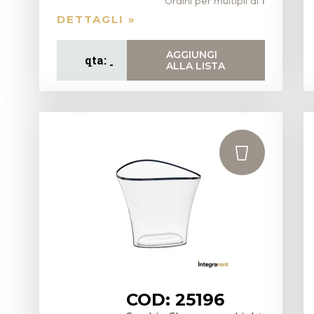
Ordini per multipli di
1
DETTAGLI »
AGGIUNGI
ALLA LISTA
COD: 25196