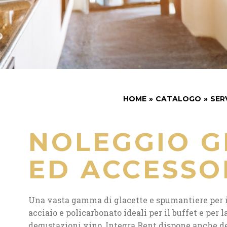
HOME
»
CATALOGO
»
SER
NOLEGGIO G
ED ACCESSO
Una vasta gamma di glacette e spumantiere per il
acciaio e policarbonato ideali per il buffet e per l
degustazioni vino, Integra Rent dispone anche de