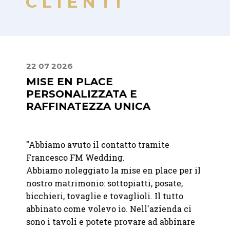
CLIENTI
22 07 2026
30 06
MISE EN PLACE
LA 
PERSONALIZZATA E
DIS
RAFFINATEZZA UNICA
nte La
"
Abbia
"Abbiamo avuto il contatto tramite
un eve
Francesco FM Wedding.
entivo
apprez
Abbiamo noleggiato la mise en place per il
discre
nostro matrimonio: sottopiatti, posate,
elegan
bicchieri, tovaglie e tovaglioli. Il tutto
della 
abbinato come volevo io. Nell'azienda ci
sono i tavoli e potete provare ad abbinare
—
Fond