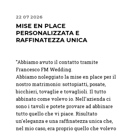
22 07 2026
30 06
A
MISE EN PLACE
LA 
PERSONALIZZATA E
DIS
RAFFINATEZZA UNICA
de
"
Abbia
"Abbiamo avuto il contatto tramite
un eve
Francesco FM Wedding.
anno
apprez
Abbiamo noleggiato la mise en place per il
questo
discre
nostro matrimonio: sottopiatti, posate,
elegan
bicchieri, tovaglie e tovaglioli. Il tutto
della 
abbinato come volevo io. Nell'azienda ci
sono i tavoli e potete provare ad abbinare
—
Fond
tutto quello che vi piace. Risultato
un'eleganza e una raffinatezza unica che,
nel mio caso, era proprio quello che volevo