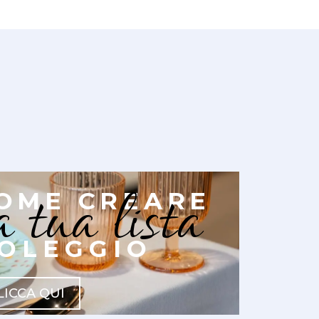
a tua lista
OME CREARE
OLEGGIO
LICCA QUI