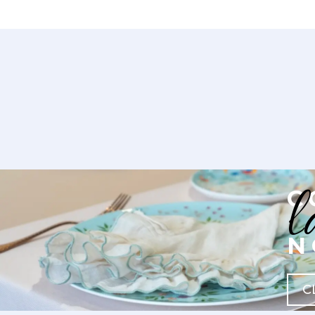
l
C
N
C