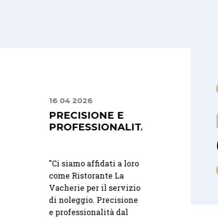
16 04 2026
30 06 2025
ALOGO
PRECISIONE E
UN SERVIZIO
ISCE
PROFESSIONALITÀ
PUNTUALE E
ATTENTO
TÀ
"
Ci siamo affidati a loro
"Abbiamo scelto In
come Ristorante La
 Integra
Rent per il nostro
Vacherie per il servizio
i e per me
matrimonio e non
di noleggio. Precisione
to di
potevamo essere pi
e professionalità dal