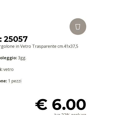
: 25057
rgolone in Vetro Trasparente cm.41x37,5
oleggio:
3gg.
i:
vetro
one:
1 pezzi
€ 6.00