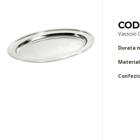
COD:
Vassoio O
Durata n
Material
Confezi