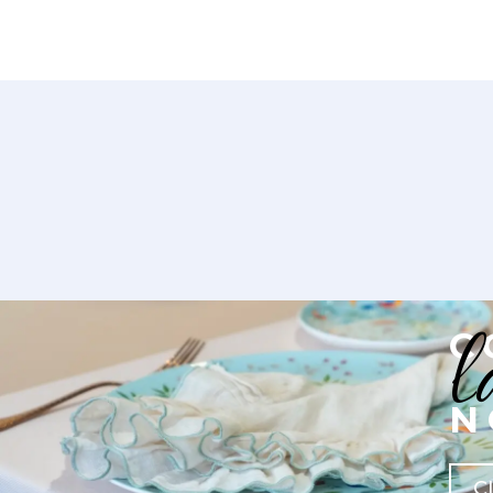
l
C
N
C