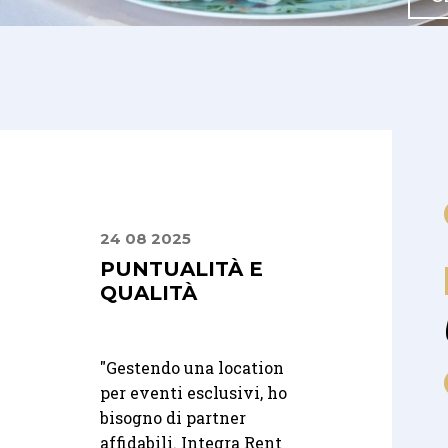
24 08 2025
02 08 2025
 E
PUNTUALITÀ E
UN CATALOG
LI,
QUALITÀ
CHE UNISCE
SIONALI
STILE E
PRATICITÀ
"
Gestendo una location
per eventi esclusivi, ho
fidati a
"Lavoro con Integr
bisogno di partner
 per il
Rent da anni e per
affidabili. Integra Rent