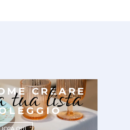
a tua lista
OME CREARE
OLEGGIO
LICCA QUI