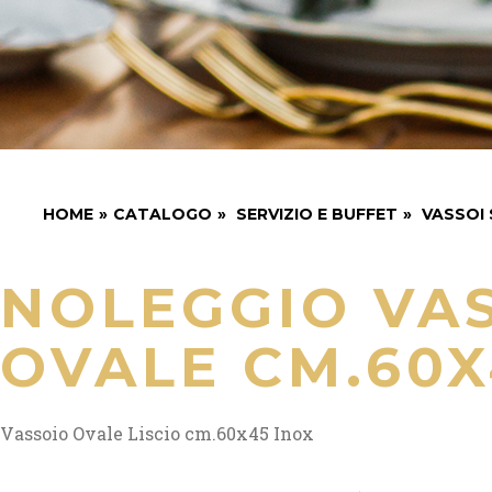
HOME
»
CATALOGO
»
SERVIZIO E BUFFET
»
VASSOI 
NOLEGGIO VA
OVALE CM.60X
Vassoio Ovale Liscio cm.60x45 Inox