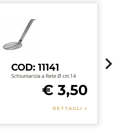
COD: 11141
Schiumarola a Rete Ø cm.14
D
€ 3,50
DETTAGLI »