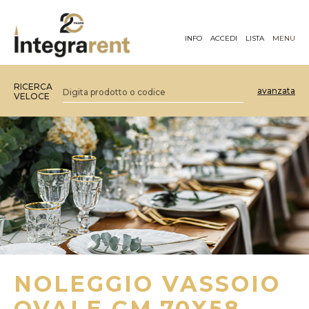
INFO
ACCEDI
LISTA
MENU
RICERCA
avanzata
VELOCE
NOLEGGIO VASSOIO
OVALE CM.70X58