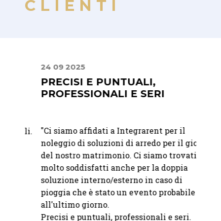
CLIENTI
24 09 2025
30 06
PRECISI E PUNTUALI,
UN 
PROFESSIONALI E SERI
ATT
"
Ci siamo affidati a Integrarent per il
"Abbia
bili.
noleggio di soluzioni di arredo per il giorno
matri
à e
del nostro matrimonio. Ci siamo trovati
felici
molto soddisfatti anche per la doppia
raffi
o
soluzione interno/esterno in caso di
immag
pioggia che è stato un evento probabile fino
attent
all'ultimo giorno.
Precisi e puntuali, professionali e seri.
—
Mart