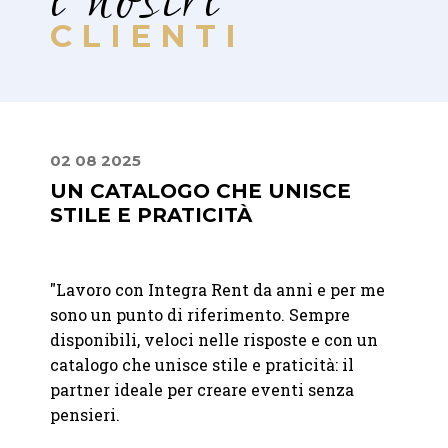
i nostri
CLIENTI
02 08 2025
10 07
UN CATALOGO CHE UNISCE
DAL
STILE E PRATICITÀ
FIN
ostro
"Lavoro con Integra Rent da anni e per me
"Dalla
iù
sono un punto di riferimento. Sempre
giorno
disponibili, veloci nelle risposte e con un
profes
mo
catalogo che unisce stile e praticità: il
fatto 
partner ideale per creare eventi senza
grazie
pensieri.
fornit