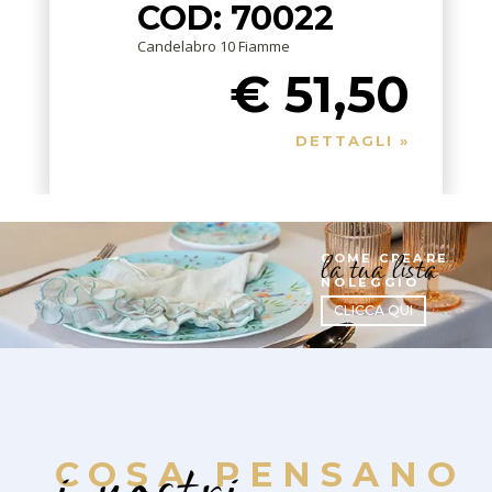
COD: 70022
Candelabro 10 Fiamme
€ 51,50
DETTAGLI »
la tua lista
COME CREARE
NOLEGGIO
CLICCA QUI
COSA PENSANO