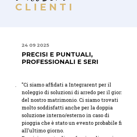
CLIENTI
24 09 2025
16 04
PRECISI E PUNTUALI,
PRE
PROFESSIONALI E SERI
PRO
"
Ci siamo affidati a Integrarent per il
"
Ci si
bili.
noleggio di soluzioni di arredo per il giorno
Vacher
à e
del nostro matrimonio. Ci siamo trovati
Precis
molto soddisfatti anche per la doppia
alla c
o
soluzione interno/esterno in caso di
pioggia che è stato un evento probabile fino
— Ele
all'ultimo giorno.