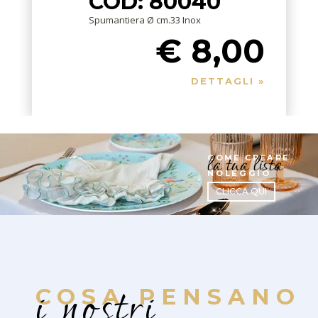
COD: 80040
Spumantiera Ø cm.33 Inox
€ 8,00
DETTAGLI »
la tua lista
COME CREARE
NOLEGGIO
CLICCA QUI
i nostri
COSA PENSANO