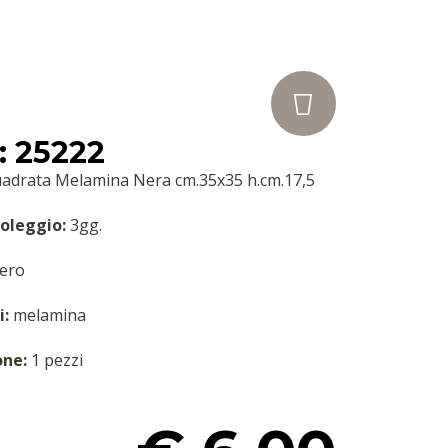
 25222
uadrata Melamina Nera cm.35x35 h.cm.17,5
oleggio:
3gg.
ero
i:
melamina
one:
1 pezzi