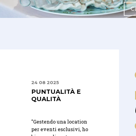
C
24 08 2025
24 09 2025
PRIMA
PUNTUALITÀ E
PRECISI E
ENZA
QUALITÀ
PUNTUALI,
L GRANDE
PROFESSIONA
E SERI
"
Gestendo una location
per eventi esclusivi, ho