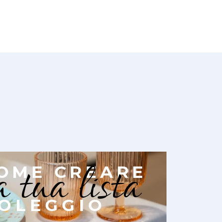
a tua lista
OME CREARE
OLEGGIO