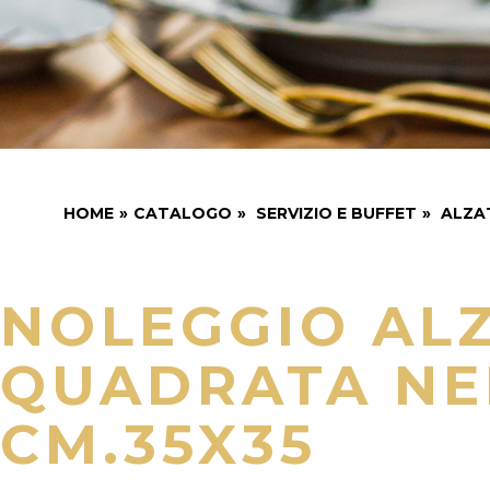
HOME
»
CATALOGO
»
SERVIZIO E BUFFET
»
ALZA
NOLEGGIO AL
QUADRATA NE
CM.35X35