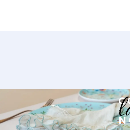
l
C
N