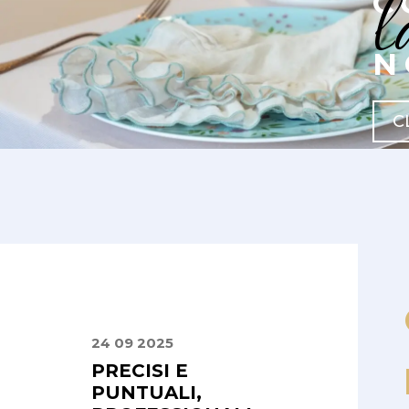
l
C
N
C
24 09 2025
24 08 2025
PRIMA
PRECISI E
PUNTUALITÀ 
ENZA
PUNTUALI,
QUALITÀ