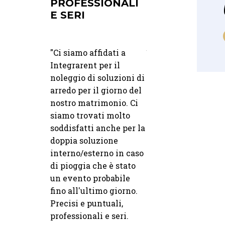
L GRANDE
PROFESSIONALI
E SERI
"
Gestendo una loca
per eventi esclusivi
a
"
Ci siamo affidati a
bisogno di partner
fino al
Integrarent per il
affidabili. Integra 
no, ci siamo
noleggio di soluzioni di
è sinonimo di
uiti con
arredo per il giorno del
puntualità e qualità
lità e cura.
nostro matrimonio. Ci
ogni consegna è pr
i hanno fatto
siamo trovati molto
e le attrezzature
10 07 2025
30 06 2025
ti per i
soddisfatti anche per la
impeccabili. Un
questo grazie
doppia soluzione
DALLA PRIMA
UN SERVIZIO
supporto
CONSULENZA
PUNTUALE E
 delle
interno/esterno in caso
indispensabile.
FINO AL GRANDE
ATTENTO
e fornite da
di pioggia che è stato
GIORNO
t.
un evento probabile
— Francesco
"
fino all'ultimo giorno.
"Abbiamo scelto I
Davide
"
Precisi e puntuali,
"Dalla prima
Rent per il nostro
professionali e seri.