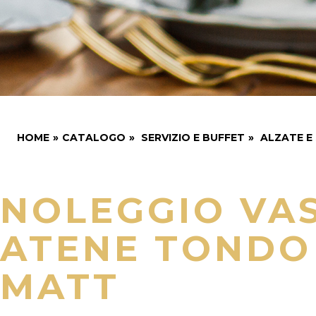
HOME
»
CATALOGO
»
SERVIZIO E BUFFET
»
ALZATE E
NOLEGGIO VA
ATENE TONDO
MATT