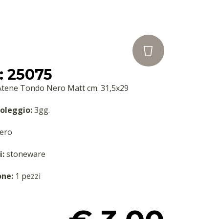
: 25075
Atene Tondo Nero Matt cm. 31,5x29
oleggio:
3gg.
ero
i:
stoneware
one:
1 pezzi