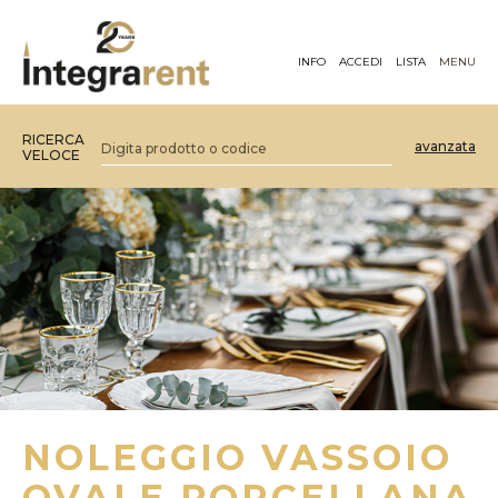
INFO
ACCEDI
LISTA
MENU
RICERCA
avanzata
VELOCE
NOLEGGIO VASSOIO
OVALE PORCELLANA