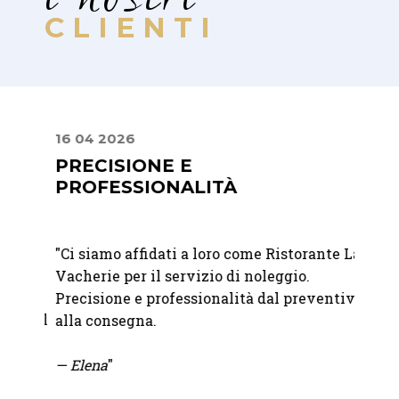
CLIENTI
16 04 2026
24 09
PRECISIONE E
PREC
PROFESSIONALITÀ
PRO
"
Ci siamo affidati a loro come Ristorante La
"
Ci si
Vacherie per il servizio di noleggio.
nolegg
Precisione e professionalità dal preventivo
del no
per il
alla consegna.
molto 
,
soluzi
to
— Elena
"
pioggi
 ci
all'ul