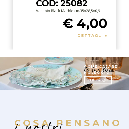
COD: 25082
Vassoio Black Marble cm.35x28,5x0,9
€ 4,00
DETTAGLI »
la tua lista
COME CREARE
NOLEGGIO
CLICCA QUI
i nostri
COSA PENSANO