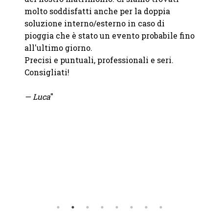
era
molto soddisfatti anche per la doppia
catalo
ccesso
soluzione interno/esterno in caso di
partne
pioggia che è stato un evento probabile fino
pensie
all'ultimo giorno.
Precisi e puntuali, professionali e seri.
— M.
W
Consigliati!
— Luca
"