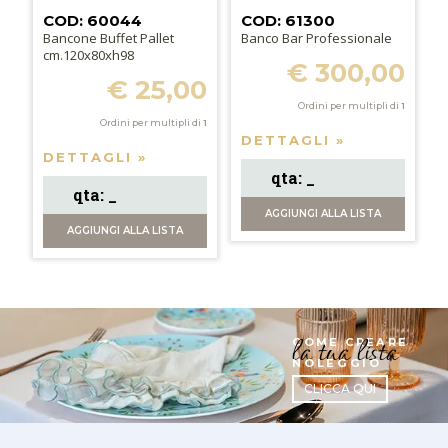
COD: 60044
COD: 61300
Bancone Buffet Pallet
Banco Bar Professionale
cm.120x80xh98
€ 300,00
€ 25,00
Ordini per multipli di
1
Ordini per multipli di
1
DETTAGLI »
DETTAGLI »
AGGIUNGI
ALLA LISTA
AGGIUNGI
ALLA LISTA
la tua lista
COME CREARE
NOLEGGIO
CLICCA QUI