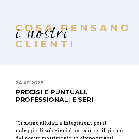
i nostri
COSA PENSANO
CLIENTI
24 09 2025
02 08
PRECISI E PUNTUALI,
UN 
PROFESSIONALI E SERI
STIL
t per
"
Ci siamo affidati a Integrarent per il
"Lavor
noleggio di soluzioni di arredo per il giorno
sono u
del nostro matrimonio. Ci siamo trovati
dispon