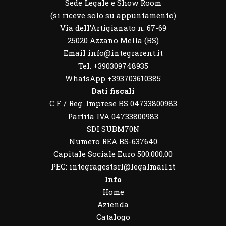
Sede Legale e Show Room
(si riceve solo su appuntamento)
Via dell’Artigianato n. 67-69
25020 Azzano Mella (BS)
Email info@integrarent.it
Tel. +390309748935
WhatsApp
+393703610385
Dati fiscali
C.F. / Reg. Imprese BS 04733800983
Partita IVA 04733800983
SDI SUBM70N
Numero REA BS-637640
Capitale Sociale Euro 500.000,00
PEC: integragestsrl@legalmail.it
Info
Home
Azienda
Catalogo