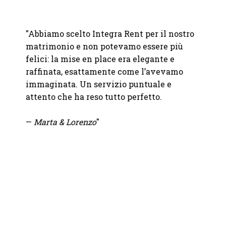
"
Geste
er me
"Abbiamo scelto Integra Rent per il nostro
esclus
e
matrimonio e non potevamo essere più
Integr
n un
felici: la mise en place era elegante e
qualit
l
raffinata, esattamente come l’avevamo
attrez
a
immaginata. Un servizio puntuale e
indisp
attento che ha reso tutto perfetto.
— Fra
—
Marta & Lorenzo
"