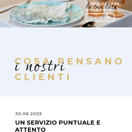
la tua lista
COME CREARE
NOLEGGIO
CLICCA QUI
i nostri
COSA PENSANO
CLIENTI
30 06 2025
24 08
E
UN SERVIZIO PUNTUALE E
PUN
ATTENTO