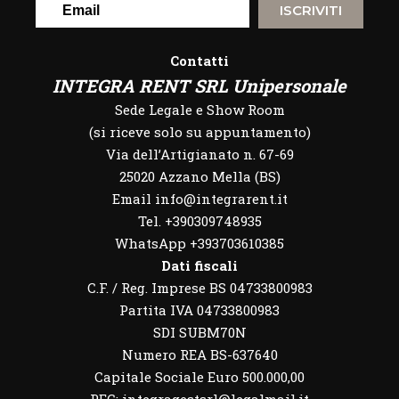
ISCRIVITI
Contatti
INTEGRA RENT SRL Unipersonale
Sede Legale e Show Room
(si riceve solo su appuntamento)
Via dell’Artigianato n. 67-69
25020 Azzano Mella (BS)
Email info@integrarent.it
Tel. +390309748935
WhatsApp
+393703610385
Dati fiscali
C.F. / Reg. Imprese BS 04733800983
Partita IVA 04733800983
SDI SUBM70N
Numero REA BS-637640
Capitale Sociale Euro 500.000,00
PEC: integragestsrl@legalmail.it