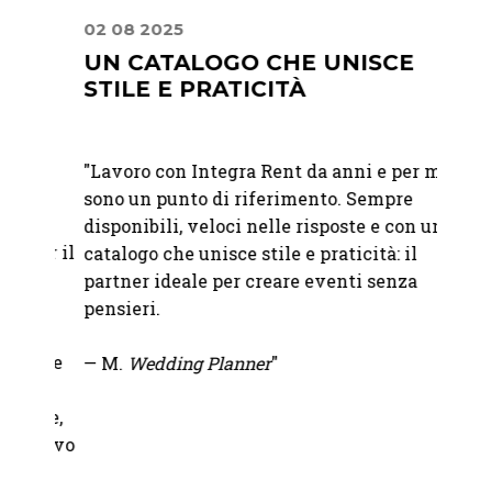
02 08 2025
30 06
UN CATALOGO CHE UNISCE
UN 
STILE E PRATICITÀ
ATT
"Lavoro con Integra Rent da anni e per me
"Abbia
sono un punto di riferimento. Sempre
matri
disponibili, veloci nelle risposte e con un
felici
per il
catalogo che unisce stile e praticità: il
raffi
,
partner ideale per creare eventi senza
immag
to
pensieri.
attent
 ci
nare
— M.
Wedding Planner
"
—
Mart
che,
volevo