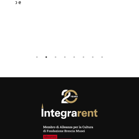
onio e
to