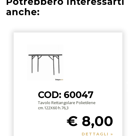
Potrebbero interessarti
anche:
COD: 60047
Tavolo Rettangolare Polietilene
cm.122X60 h.76,3
€ 8,00
DETTAGLI »