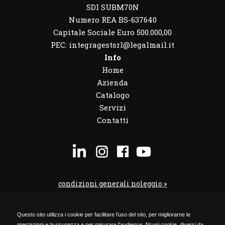
SDI SUBM70N
Numero REA BS-637640
Capitale Sociale Euro 500.000,00
PEC: integragestsrl@legalmail.it
Info
Home
Azienda
Catalogo
Servizi
Contatti
condizioni generali noleggio »
condizioni noleggio veicoli »
Questo sito utilizza i cookie per facilitare l'uso del sito, per migliorarne le
codice etico »
prestazioni e la sicurezza e per misurare l'audience. Alcuni cookie, diversi da