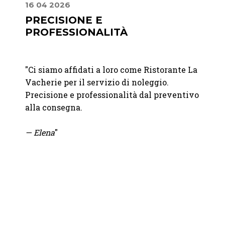
16 04 2026
24 09
A
PRECISIONE E
PREC
PROFESSIONALITÀ
PRO
de
"
Ci siamo affidati a loro come Ristorante La
"
Ci si
Vacherie per il servizio di noleggio.
nolegg
anno
Precisione e professionalità dal preventivo
del no
questo
alla consegna.
molto 
soluzi
— Elena
"
pioggi
all'ul
Precis
Consig
— Luc