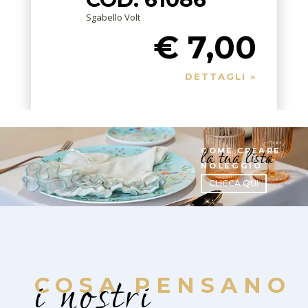
Sgabello Volt
€ 7,00
DETTAGLI »
la tua lista
COME CREARE
NOLEGGIO
CLICCA QUI
i nostri
COSA PENSANO