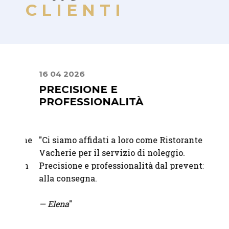
CLIENTI
16 04 2026
22 07
E
PRECISIONE E
MIS
PROFESSIONALITÀ
PER
RAF
er me
"
Ci siamo affidati a loro come Ristorante La
"Abbia
e
Vacherie per il servizio di noleggio.
Franc
n un
Precisione e professionalità dal preventivo
Abbiam
l
alla consegna.
nostro
a
bicchi
— Elena
"
abbina
sono i