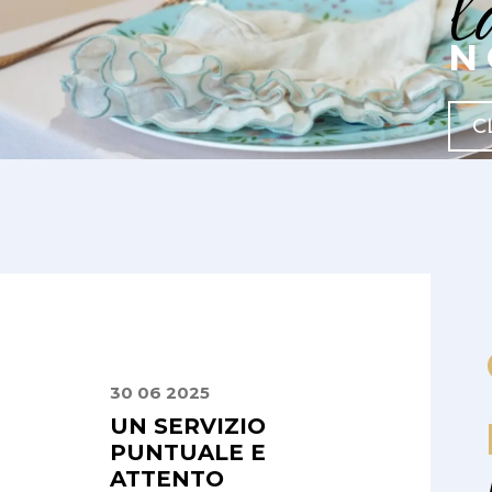
l
N
C
30 06 2025
24 08 2025
 E
UN SERVIZIO
PUNTUALITÀ 
LI,
PUNTUALE E
QUALITÀ
SIONALI
ATTENTO