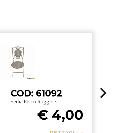
COD: 61092
Sedia Retrò Ruggine
M
€ 4,00
DETTAGLI »