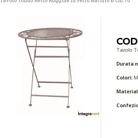
Tavolo Tondo Retrò Ruggine in Ferro Battuto Ø cm.70
COD
Tavolo T
Durata n
Colori:
M
Material
Confezi