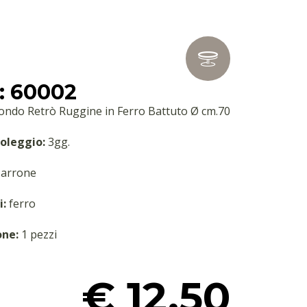
: 60002
ondo Retrò Ruggine in Ferro Battuto Ø cm.70
oleggio:
3gg.
arrone
i:
ferro
one:
1 pezzi
€ 12.50