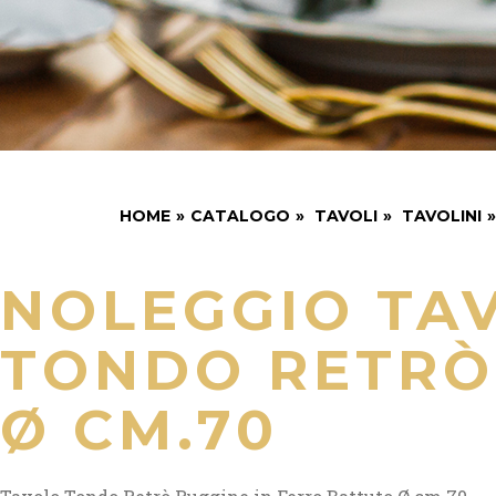
HOME
»
CATALOGO
»
TAVOLI
»
TAVOLINI
»
NOLEGGIO TA
TONDO RETRÒ
Ø CM.70