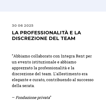
30 06 2025
30 06
LA PROFESSIONALITÀ E LA
UN 
DISCREZIONE DEL TEAM
ATT
"
Abbiamo collaborato con Integra Rent per
"Abbia
un evento istituzionale e abbiamo
matri
apprezzato la professionalità e la
felici
per il
discrezione del team. L'allestimento era
raffi
,
elegante e curato, contribuendo al successo
immag
to
della serata.
attent
 ci
nare
—
Fondazione privata
"
—
Mart