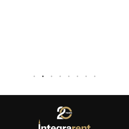
che,
volevo
onio e
to