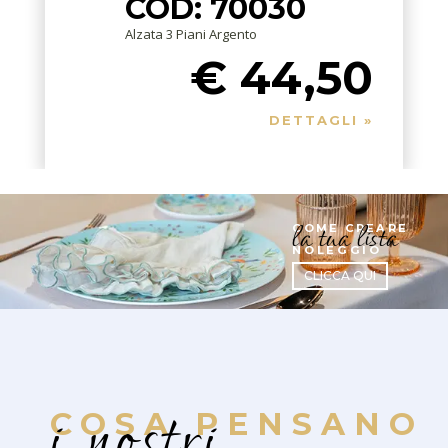
COD: 70030
Alzata 3 Piani Argento
€ 44,50
DETTAGLI »
la tua lista
COME CREARE
NOLEGGIO
CLICCA QUI
i nostri
COSA PENSANO