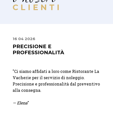
CLIENTI
16 04 2026
24 09
PRECISIONE E
PREC
PROFESSIONALITÀ
PRO
ostro
"
Ci siamo affidati a loro come Ristorante La
"
Ci si
iù
Vacherie per il servizio di noleggio.
nolegg
Precisione e professionalità dal preventivo
del no
mo
alla consegna.
molto 
soluzi
— Elena
"
pioggi
all'ul