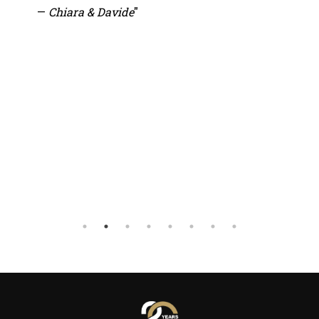
.
—
Chiara & Davide
"
—
Fond