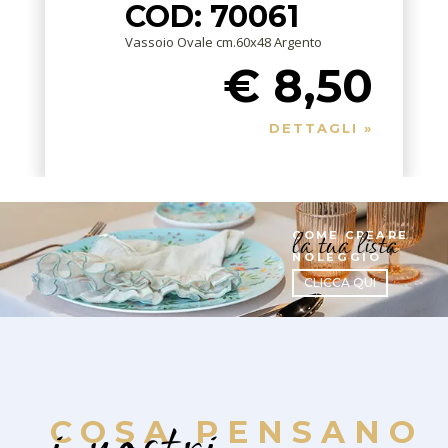
COD: 70061
Vassoio Ovale cm.60x48 Argento
€ 8,50
DETTAGLI »
la tua lista
COME CREARE
NOLEGGIO
CLICCA QUI
COSA PENSANO