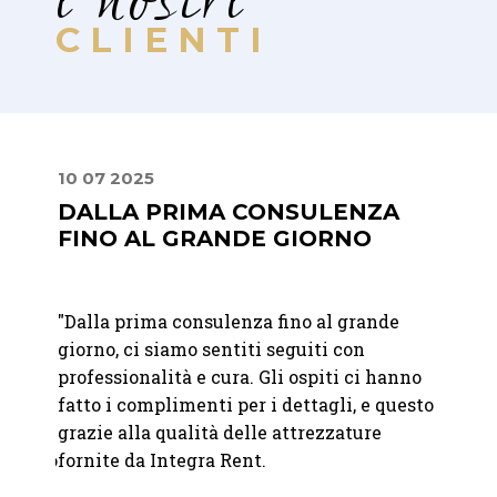
i nostri
CLIENTI
10 07 2025
30 06
DALLA PRIMA CONSULENZA
LA 
FINO AL GRANDE GIORNO
DIS
"Dalla prima consulenza fino al grande
"
Abbia
 giorno
giorno, ci siamo sentiti seguiti con
un eve
ati
professionalità e cura. Gli ospiti ci hanno
apprez
fatto i complimenti per i dettagli, e questo
discre
grazie alla qualità delle attrezzature
elegan
le fino
fornite da Integra Rent.
della 