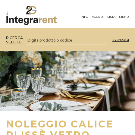
INFO
ACCEDI
LISTA
MENU
RICERCA
avanzata
VELOCE
NOLEGGIO CALICE
PLISSÈ VETRO