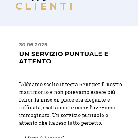
CLIENTI
30 06 2025
30 06
E
UN SERVIZIO PUNTUALE E
LA 
ATTENTO
DIS
er me
"Abbiamo scelto Integra Rent per il nostro
"
Abbia
e
matrimonio e non potevamo essere più
un eve
n un
felici: la mise en place era elegante e
apprez
l
raffinata, esattamente come l’avevamo
discre
a
immaginata. Un servizio puntuale e
elegan
attento che ha reso tutto perfetto.
della 