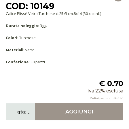
COD: 10149
Calice Plissè Vetro Turchese cl.25 Ø cm.8x14 (30 x conf.)
Durata noleggio:
3gg.
Colori:
Turchese
Materiali:
vetro
Confezione:
30 pezzi
€ 0.70
Iva 22% esclusa
Ordini per multipli di
30
AGGIUNGI