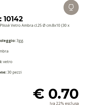
 10142
lissè Vetro Ambra cl.25 Ø cm.8x10 (30 x
oleggio:
3gg.
mbra
i:
vetro
one:
30 pezzi
€ 0.70
Iva 22% esclusa