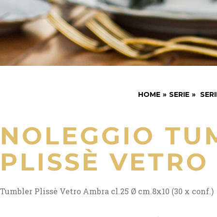
HOME
»
SERIE
»
SERI
NOLEGGIO TU
PLISSÈ VETR
Tumbler Plissè Vetro Ambra cl.25 Ø cm.8x10 (30 x conf.)