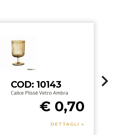
COD: 10143
Calice Plissè Vetro Ambra
C
€ 0,70
DETTAGLI »