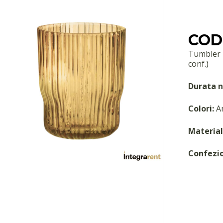
COD:
Tumbler P
conf.)
Durata n
Colori:
A
Material
Confezi