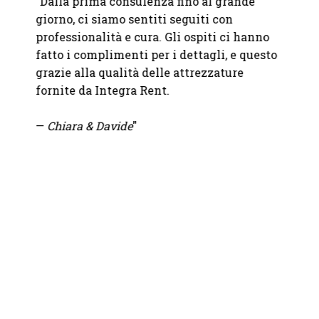
ostro
"Dalla prima consulenza fino al grande
"
Abbia
iù
giorno, ci siamo sentiti seguiti con
un eve
professionalità e cura. Gli ospiti ci hanno
apprez
mo
fatto i complimenti per i dettagli, e questo
discre
grazie alla qualità delle attrezzature
elegan
fornite da Integra Rent.
della 
—
Chiara & Davide
"
—
Fond