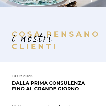
i nostri
COSA PENSANO
CLIENTI
10 07 2025
30 06
DALLA PRIMA CONSULENZA
LA 
FINO AL GRANDE GIORNO
DIS