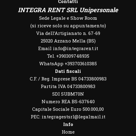
Contatti
INTEGRA RENT SRL Unipersonale
Sede Legale e Show Room
(si riceve solo su appuntamento)
Via dell’Artigianato n. 67-69
25020 Azzano Mella (BS)
Email info@integrarent.it
Tel. +390309748935
WhatsApp
+393703610385
Dati fiscali
C.F. / Reg. Imprese BS 04733800983
Partita IVA 04733800983
SDI SUBM70N
Numero REA BS-637640
Capitale Sociale Euro 500.000,00
PEC: integragestsrl@legalmail.it
Info
Home