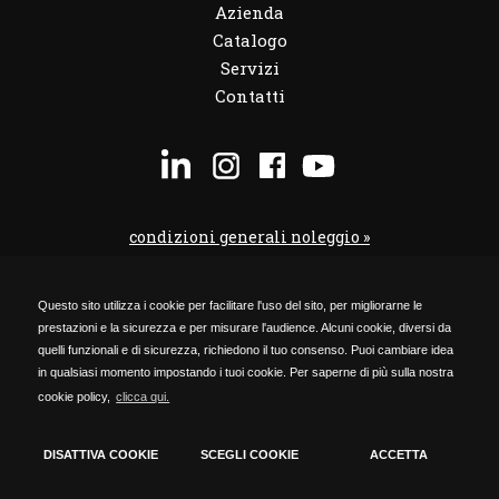
Azienda
Catalogo
Servizi
Contatti
condizioni generali noleggio »
condizioni noleggio veicoli »
Questo sito utilizza i cookie per facilitare l'uso del sito, per migliorarne le
codice etico »
prestazioni e la sicurezza e per misurare l'audience. Alcuni cookie, diversi da
Privacy Policy »
quelli funzionali e di sicurezza, richiedono il tuo consenso. Puoi cambiare idea
in qualsiasi momento impostando i tuoi cookie. Per saperne di più sulla nostra
Cookie Policy »
cookie policy,
clicca qui.
Timmagine | Agenzia di marketing e comunicazione
DISATTIVA COOKIE
SCEGLI COOKIE
ACCETTA
Cookie Policy