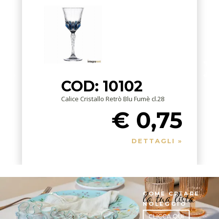
COD: 10102
Calice Cristallo Retrò Blu Fumè cl.28
€ 0,75
DETTAGLI »
la tua lista
COME CREARE
NOLEGGIO
CLICCA QUI