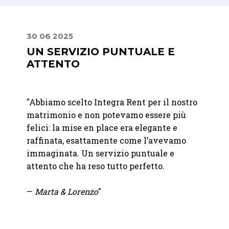
30 06 2025
24 08
UN SERVIZIO PUNTUALE E
PUN
ATTENTO
"
Geste
nte La
"Abbiamo scelto Integra Rent per il nostro
esclus
matrimonio e non potevamo essere più
Integr
entivo
felici: la mise en place era elegante e
qualit
raffinata, esattamente come l’avevamo
attrez
immaginata. Un servizio puntuale e
indisp
attento che ha reso tutto perfetto.
— Fra
—
Marta & Lorenzo
"