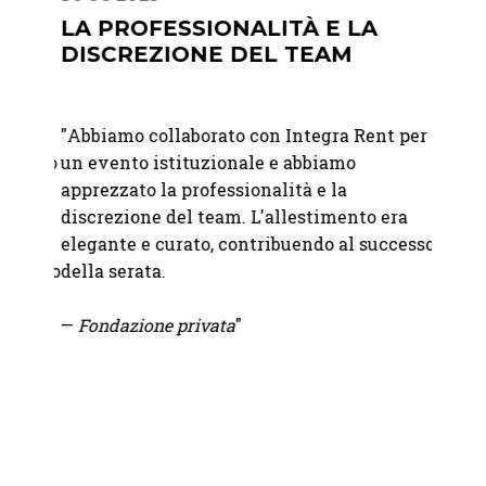
LA PROFESSIONALITÀ E LA
UN 
DISCREZIONE DEL TEAM
ATT
"
Abbiamo collaborato con Integra Rent per
"Abbia
 giorno
un evento istituzionale e abbiamo
matri
ati
apprezzato la professionalità e la
felici
discrezione del team. L'allestimento era
raffi
elegante e curato, contribuendo al successo
immag
le fino
della serata.
attent
.
—
Fondazione privata
"
—
Mart