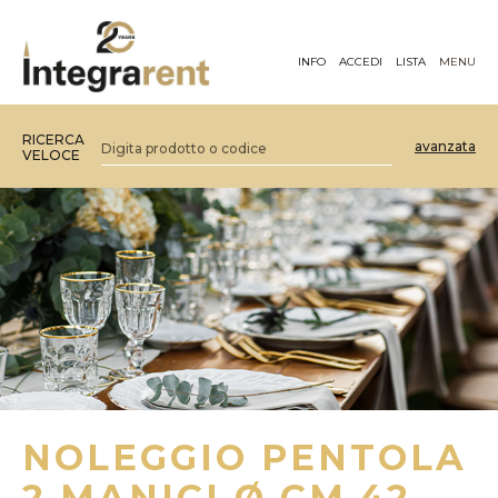
INFO
ACCEDI
LISTA
MENU
RICERCA
avanzata
VELOCE
NOLEGGIO PENTOLA
2 MANICI Ø CM.42