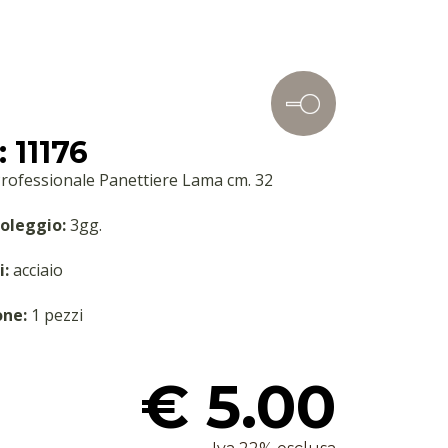
 11176
Professionale Panettiere Lama cm. 32
oleggio:
3gg.
i:
acciaio
one:
1 pezzi
€ 5.00