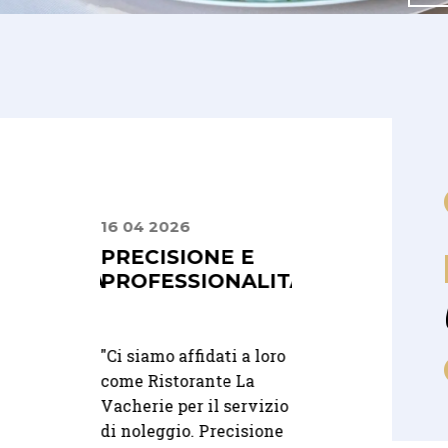
16 04 2026
10 07 2025
 PLACE
PRECISIONE E
DALLA PRIMA
ALIZZATA
PROFESSIONALITÀ
CONSULENZA
INATEZZA
FINO AL GRA
GIORNO
"
Ci siamo affidati a loro
come Ristorante La
uto il
"Dalla prima
Vacherie per il servizio
amite
consulenza fino al
di noleggio. Precisione