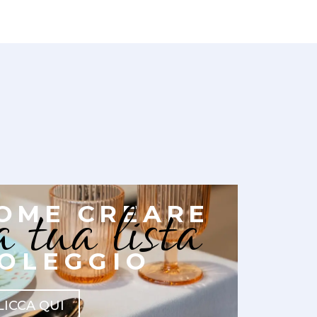
a tua lista
OME CREARE
OLEGGIO
LICCA QUI