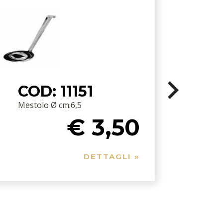
COD: 11151
Mestolo Ø cm.6,5
P
€ 3,50
DETTAGLI »