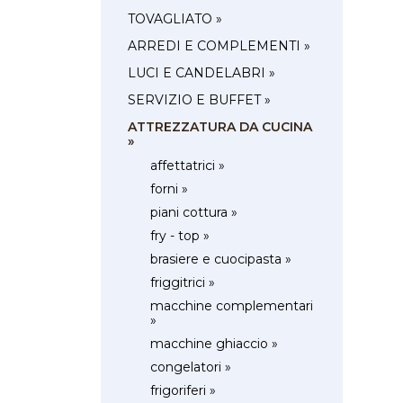
TOVAGLIATO »
ARREDI E COMPLEMENTI »
LUCI E CANDELABRI »
SERVIZIO E BUFFET »
ATTREZZATURA DA CUCINA
»
affettatrici »
forni »
piani cottura »
fry - top »
brasiere e cuocipasta »
friggitrici »
macchine complementari
»
macchine ghiaccio »
congelatori »
frigoriferi »