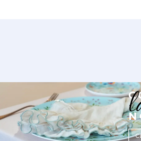
l
C
N
C