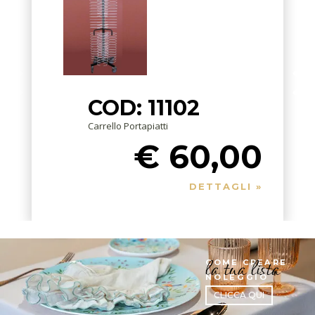
COD: 11102
Carrello Portapiatti
€ 60,00
DETTAGLI »
la tua lista
COME CREARE
NOLEGGIO
CLICCA QUI