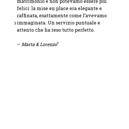
matrimonio e non potevamo essere più
nolegg
felici: la mise en place era elegante e
del no
era
raffinata, esattamente come l’avevamo
molto 
ccesso
immaginata. Un servizio puntuale e
soluzi
attento che ha reso tutto perfetto.
pioggi
all'ul
—
Marta & Lorenzo
"
Precis
Consig
— Luc