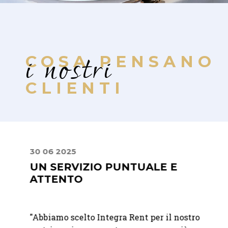
i nostri
COSA PENSANO
CLIENTI
30 06 2025
24 09
UN SERVIZIO PUNTUALE E
PREC
ATTENTO
PRO
t per
"Abbiamo scelto Integra Rent per il nostro
"
Ci si