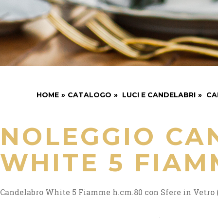
HOME
»
CATALOGO
»
LUCI E CANDELABRI
»
CA
NOLEGGIO CA
WHITE 5 FIAM
Candelabro White 5 Fiamme h.cm.80 con Sfere in Vetro (