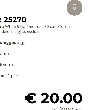
: 25270
ro White 5 Fiamme h.cm.80 con Sfere in
ndele T-Lights escluse)
oleggio:
3gg.
anco
i:
vetro
one:
1 pezzi
€ 20.00
Iva 22% esclusa