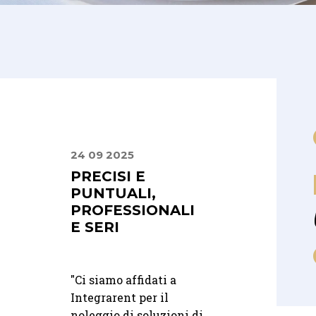
24 09 2025
10 07 2025
IZIO
PRECISI E
DALLA PRIMA
LE E
PUNTUALI,
CONSULENZA
O
PROFESSIONALI
FINO AL GRA
E SERI
GIORNO
elto Integra
"
Ci siamo affidati a
"Dalla prima
 nostro
Integrarent per il
consulenza fino al
 e non
noleggio di soluzioni di
grande giorno, ci s
ssere più