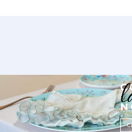
l
C
N
C