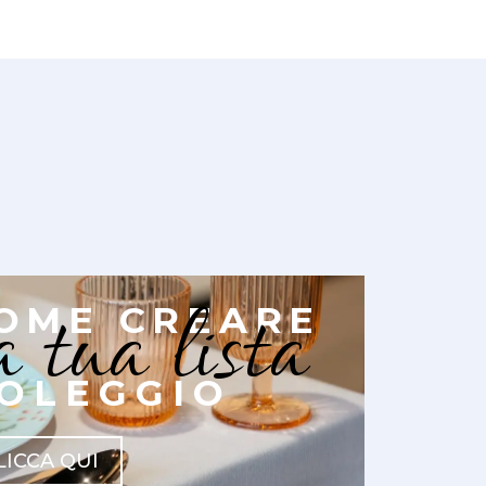
a tua lista
OME CREARE
OLEGGIO
LICCA QUI