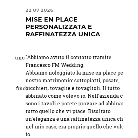
22 07 2026
16 04
MISE EN PLACE
PRE
PERSONALIZZATA E
PRO
RAFFINATEZZA UNICA
"
Ci si
"Abbiamo avuto il contatto tramite
 giorno
Vacher
Francesco FM Wedding.
ati
Precis
Abbiamo noleggiato la mise en place per il
alla c
nostro matrimonio: sottopiatti, posate,
bicchieri, tovaglie e tovaglioli. Il tutto
le fino
— Ele
abbinato come volevo io. Nell'azienda ci
sono i tavoli e potete provare ad abbinare
.
tutto quello che vi piace. Risultato
un'eleganza e una raffinatezza unica che,
nel mio caso, era proprio quello che volevo
io.