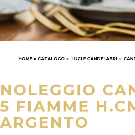
HOME
»
CATALOGO
»
LUCI E CANDELABRI
»
CAN
NOLEGGIO CA
5 FIAMME H.CM
ARGENTO