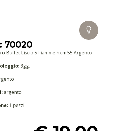
: 70020
ro Buffet Liscio 5 Fiamme h.cm.55 Argento
oleggio:
3gg.
rgento
i:
argento
one:
1 pezzi