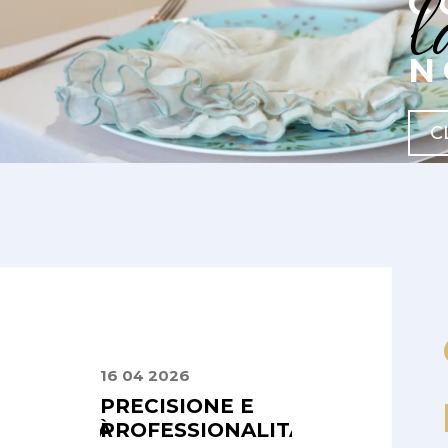
l
C
N
C
16 04 2026
02 08 2025
PRECISIONE E
UN CATALOG
SIONALITÀ
PROFESSIONALITÀ
CHE UNISCE